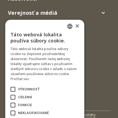
Verejnosť a médiá
×
Táto webová lokalita
SLOVAK
používa súbory cookie.
ENGLISH
Táto webová lokalita používa súbory
cookie na zlepšenie používateľskej
skúsenosti. Používaním našej webovej
Ul. T. G. Masaryka 24
lokality vyjadrujete súhlas s používaním
všetkých súborov cookie v súlade s našimi
960 01 Zvolen
zásadami používania súborov cookie.
Slovenská republika
Prečítať viac
Tel.: +421-45-520 61 11
VÝKONNOSŤ
Fax: +421-45-533 00 27
CIELENIE
e-mail: info@tuzvo.sk
FUNKCIE
NEKLASIFIKOVANÉ
Univerzitný magazín
Medzinárodné vzťahy