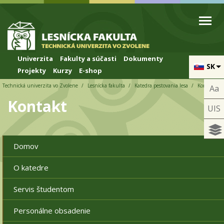
Skip to cookies
Skip to navigation
Skočiť na hlavný obsah
Univerzita
Fakulty a súčasti
Dokumenty
SK
Projekty
Kurzy
E-shop
Technická univerzita vo Zvolene
Lesnícka fakulta
Katedra pestovania lesa
Kontakt
Aa
Kontakt
UIS
Domov
O katedre
Servis študentom
Personálne obsadenie