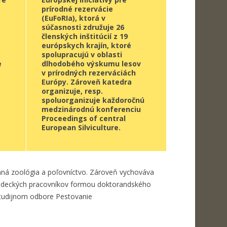
prírodné rezervácie
(EuFoRIa), ktorá v
súčasnosti združuje 26
členských inštitúcií z 19
európskych krajín, ktoré
spolupracujú v oblasti
e
dlhodobého výskumu lesov
v prírodných rezerváciách
Európy. Zároveň katedra
organizuje, resp.
spoluorganizuje každoročnú
medzinárodnú konferenciu
Proceedings of central
European Silviculture.
aná zoológia a poľovníctvo. Zároveň vychováva
edeckých pracovníkov formou doktorandského
študijnom odbore Pestovanie