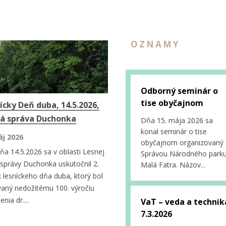
OZNAMY
Odborný seminár o
tise obyčajnom
ícky Deň duba, 14.5.2026,
á správa Duchonka
Dňa 15. mája 2026 sa
konal seminár o tise
áj 2026
obyčajnom organizovaný
ňa 14.5.2026 sa v oblasti Lesnej
Správou Národného park
správy Duchonka uskutočnil 2.
Malá Fatra. Názov...
k lesníckeho dňa duba, ktorý bol
aný nedožitému 100. výročiu
nia dr....
VaT – veda a technik
7.3.2026