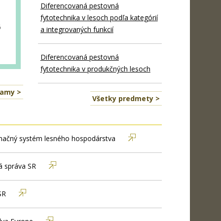
Diferencovaná pestovná
fytotechnika v lesoch podľa kategórií
6
a integrovaných funkcií
Diferencovaná pestovná
fytotechnika v produkčných lesoch
namy >
Všetky predmety >
mačný systém lesného hospodárstva
á správa SR
SR