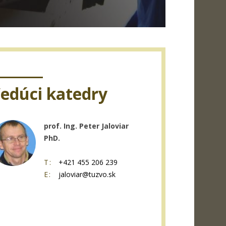
edúci katedry
prof. Ing. Peter Jaloviar
PhD.
T:
+421 455 206 239
E:
jaloviar@tuzvo.sk