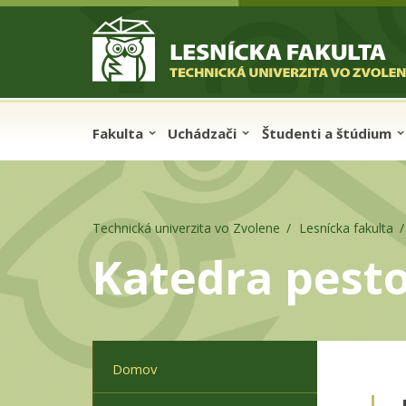
Skip to cookies
Skip to navigation
Skočiť na hlavný obsah
Fakulta
Uchádzači
Študenti a štúdium
Technická univerzita vo Zvolene
Lesnícka fakulta
Katedra pesto
Domov