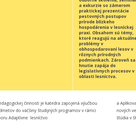
a exkurzie so zámerom
praktickej prezentácie
pestovných postupov
prírode blízkeho
hospodárenia v lesníckej
praxi. Obsahom sú témy,
ktoré reagujú na aktuáln
problémy v
obhospodarovaní lesov v
rôznych prírodných
podmienkach. Zároveň sa
hnutie zapája do
legislatívnych procesov v
oblasti lesníctva.
edagogickej činnosti je katedra zapojená výučbou
a Aplikov
dmetov do väčšiny študijných programov v rámci
nových v
oru Adaptívne lesníctvo
štúdia v 