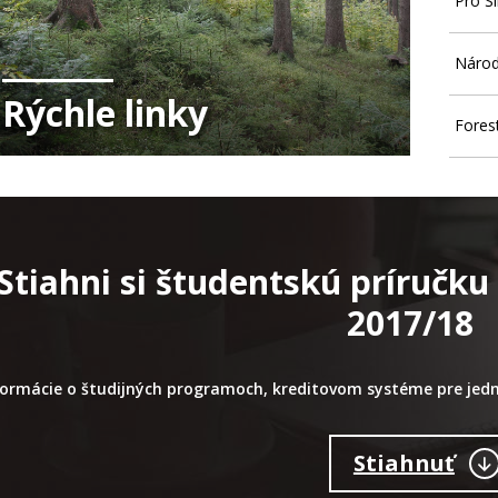
Pro S
Národ
Rýchle linky
Fores
Stiahni si študentskú príručk
2017/18
formácie o študijných programoch, kreditovom systéme pre jedn
Stiahnuť