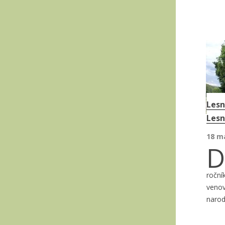
Lesn
Lesn
18 m
D
roční
venov
narode