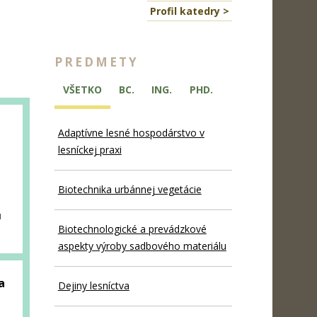
Profil katedry >
PREDMETY
VŠETKO
BC.
ING.
PHD.
Adaptívne lesné hospodárstvo v
lesníckej praxi
Biotechnika urbánnej vegetácie
u
Biotechnologické a prevádzkové
aspekty výroby sadbového materiálu
a
Dejiny lesníctva