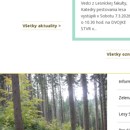
Vedci z Lesníckej fakulty,
Katedry pestovania lesa
vystúpili v Sobotu 7.3.202
o 10.30 hod. na DVOJKE
Všetky aktuality >
STVR v...
Všetky oz
Infor
Zelen
Lesy 