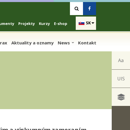
Vyhľadávanie
Facebook
SK
umenty
Projekty
Kurzy
E-shop
prax
Aktuality a oznamy
News
Kontakt
Aa
UIS
ckým a výskumným zameraním