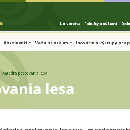
Univerzita
Fakulty a súčasti
Dok
Absolventi
Veda a výskum
Inovácie a výstupy pre 
Katedra pestovania lesa
vania lesa
Katedra pestovania lesa svojím pedagogi