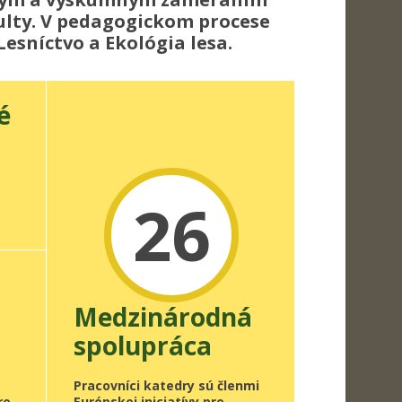
kulty. V pedagogickom procese
esníctvo a Ekológia lesa.
é
26
Medzinárodná
spolupráca
e
Pracovníci katedry sú členmi
re
Európskej iniciatívy pre