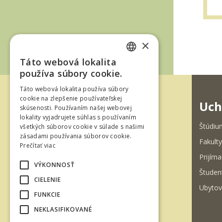
×
Táto webová lokalita
SLOVAK
používa súbory cookie.
ENGLISH
Táto webová lokalita používa súbory
cookie na zlepšenie používateľskej
Uch
skúsenosti. Používaním našej webovej
lokality vyjadrujete súhlas s používaním
Štúdiu
všetkých súborov cookie v súlade s našimi
zásadami používania súborov cookie.
Fakulty
Prečítať viac
Ul. T. G. Masaryka 24
Prijíma
960 01 Zvolen
VÝKONNOSŤ
Študen
Slovenská republika
CIELENIE
Ubytov
Tel.: +421-45-520 61 11
FUNKCIE
Fax: +421-45-533 00 27
NEKLASIFIKOVANÉ
e-mail: info@tuzvo.sk