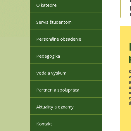
O katedre
Servis študentom
Personálne obsadenie
Pedagogika
K
Veda a výskum
u
Partneri a spolupráca
o
z
d
Aktuality a oznamy
Kontakt