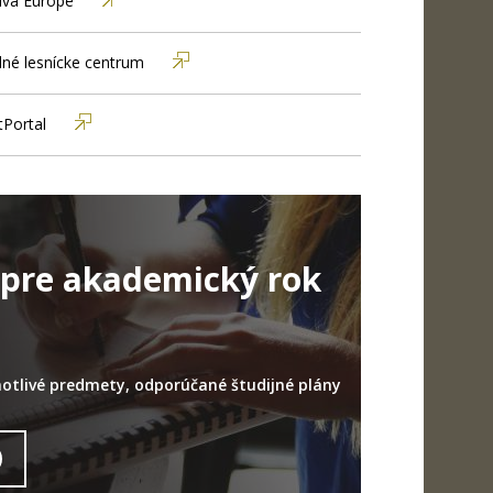
ilva Europe
né lesnícke centrum
tPortal
u pre akademický rok
otlivé predmety, odporúčané študijné plány