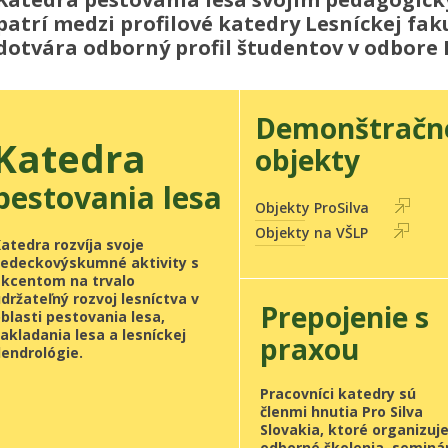
patrí medzi profilové katedry Lesníckej fa
dotvára odborný profil študentov v odbore L
Demonštračn
Katedra
objekty
pestovania lesa
Objekty ProSilva
Objekty na VŠLP
atedra rozvíja svoje
vedeckovýskumné aktivity s
akcentom na trvalo
držateľný rozvoj lesníctva v
Prepojenie s
blasti pestovania lesa,
akladania lesa a lesníckej
praxou
endrológie.
Pracovníci katedry sú
členmi hnutia Pro Silva
Slovakia, ktoré organizuj
odborné školenia, seminá