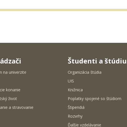
ádzači
Študenti a štúdi
m na univerzite
Organizácia štúdia
UIS
cie konanie
Knižnica
tský život
Poplatky spojené so štúdiom
anie a stravovanie
Štipendiá
Rozvrhy
Ďalšie vzdelávanie