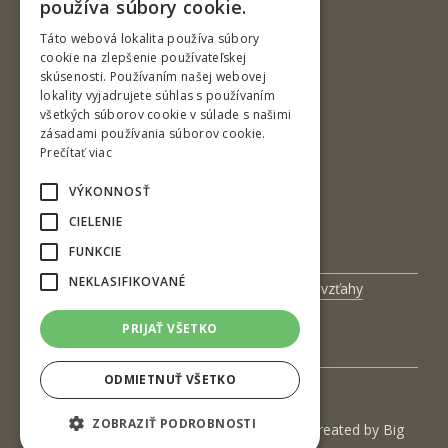
používa súbory cookie.
ENGLISH
Táto webová lokalita používa súbory
cookie na zlepšenie používateľskej
skúsenosti. Používaním našej webovej
Ul. T. G. Masaryka 24
lokality vyjadrujete súhlas s používaním
všetkých súborov cookie v súlade s našimi
960 01 Zvolen
zásadami používania súborov cookie.
Slovenská republika
Prečítať viac
Tel.: +421-45-520 61 11
VÝKONNOSŤ
Fax: +421-45-533 00 27
CIELENIE
e-mail: info@tuzvo.sk
FUNKCIE
NEKLASIFIKOVANÉ
Univerzitný magazín
Medzinárodné vzťahy
Veda a výskum
Zamestnanci
PRIJAŤ VŠETKO
Kontakt
ODMIETNUŤ VŠETKO
ZOBRAZIŤ PODROBNOSTI
(c) 2017 Technická univerzita vo Zvolene | Created by
Big