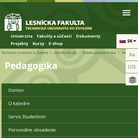
Skip to cookies
Skip to navigation
Skočiť na hlavný obsah
Univerzita
Fakulty a súčasti
Dokumenty
SK
Projekty
Kurzy
E-shop
Technická univerzita vo Zvolene
Lesnícka fakulta
Katedra pestovania lesa
Pedagogika
Aa
Pedagogika
UIS
Domov
O katedre
Servis študentom
Personálne obsadenie