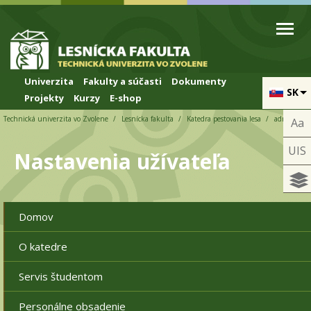
Skip to cookies
Skip to navigation
Skočiť na hlavný obsah
Univerzita
Fakulty a súčasti
Dokumenty
SK
Projekty
Kurzy
E-shop
Technická univerzita vo Zvolene
Lesnícka fakulta
Katedra pestovania lesa
admin
Aa
UIS
Nastavenia užívateľa
Domov
O katedre
Servis študentom
Personálne obsadenie